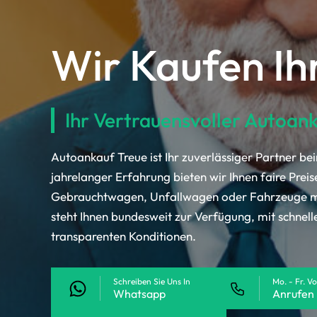
Wir Kaufen Ih
Ihr Vertrauensvoller Autoan
Autoankauf Treue ist Ihr zuverlässiger Partner be
jahrelanger Erfahrung bieten wir Ihnen faire Preis
Gebrauchtwagen, Unfallwagen oder Fahrzeuge mi
steht Ihnen bundesweit zur Verfügung, mit schnel
transparenten Konditionen.
Schreiben Sie Uns In
Mo. - Fr. V
Whatsapp
Anrufen