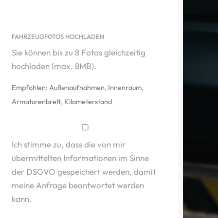
FAHRZEUGFOTOS HOCHLADEN
Sie können bis zu 8 Fotos gleichzeitig
hochladen (max. 8MB).
Empfohlen: Außenaufnahmen, Innenraum,
Armaturenbrett, Kilometerstand
Ich stimme zu, dass die von mir
übermittelten Informationen im Sinne
der DSGVO gespeichert werden, damit
meine Anfrage beantwortet werden
kann.