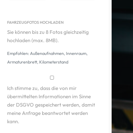
FAHRZEUGFOTOS HOCHLADEN
Sie können bis zu 8 Fotos gleichzeitig
hochladen (max. 8MB).
Empfohlen: Außenaufnahmen, Innenraum,
Armaturenbrett, Kilometerstand
Ich stimme zu, dass die von mir
übermittelten Informationen im Sinne
der DSGVO gespeichert werden, damit
meine Anfrage beantwortet werden
kann.