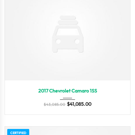
2017
Z0481
3
2017 Chevrolet Camaro 1SS
$
41,085.00
$
43,085.00
CERTIFIED