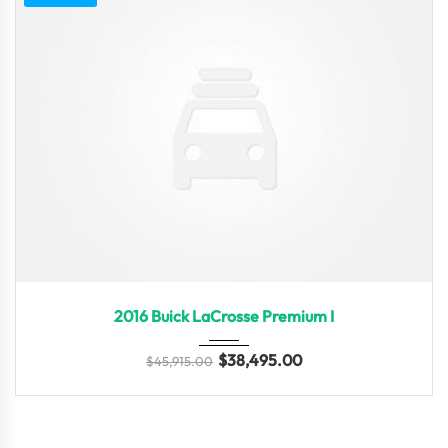
2016
Autom...
3
2016 Buick LaCrosse Premium I
$
38,495.00
$
45,915.00