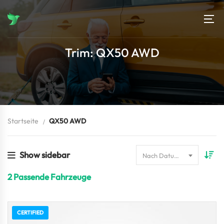
Trim: QX50 AWD
Startseite
QX50 AWD
Show sidebar
Nach Datum sortieren
2
Passende Fahrzeuge
CERTIFIED